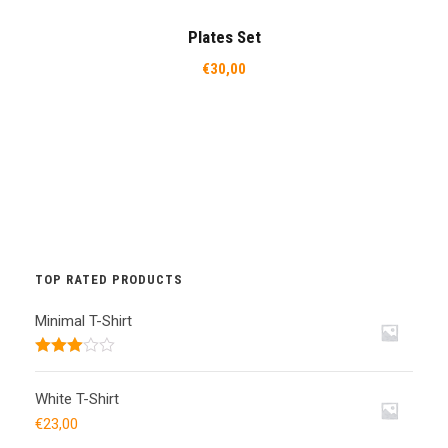
Plates Set
€
30,00
TOP RATED PRODUCTS
Minimal T-Shirt
Note
3.50
sur 5
White T-Shirt
€
23,00