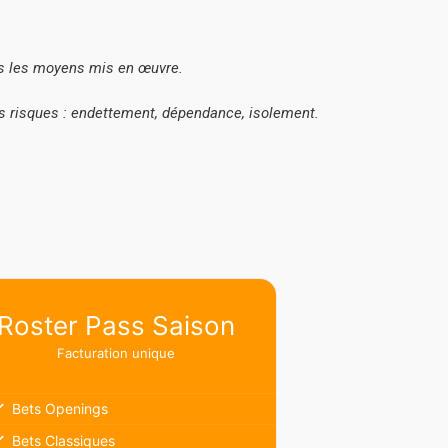
s les moyens mis en œuvre.
es risques : endettement, dépendance, isolement.
Roster Pass Saison
Facturation unique
Bets Openings
Bets Classiques