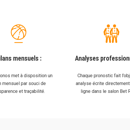
ilans mensuels :
Analyses professionn
onos met à disposition un
Chaque pronostic fait l’obj
n mensuel par souci de
analyse écrite directemen
sparence et traçabilité.
ligne dans le salon Bet 