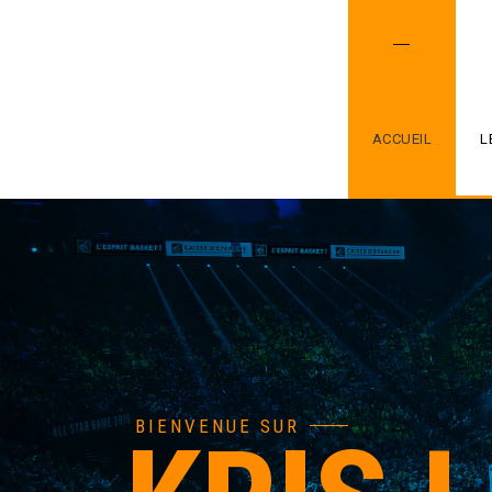
ACCUEIL
L
BIENVENUE SUR