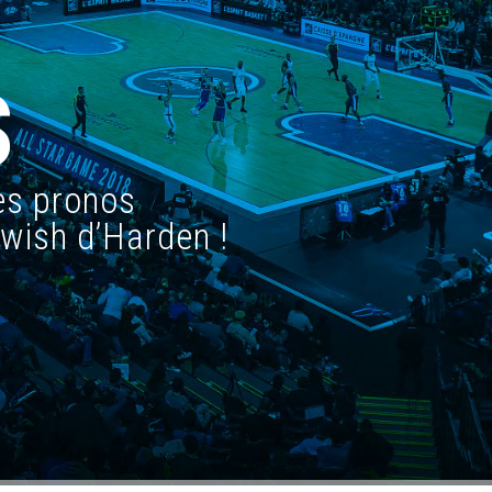
s
es pronos
wish d’Harden !