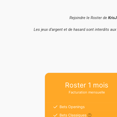
Rejoindre le Roster de
KrisJ
Les jeux d’argent et de hasard sont interdits a
Roster 1 mois
Facturation mensuelle
Bets Openings
Bets Classiques